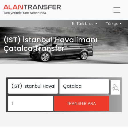
Türk Lirası
Türkçe
(IST) İstanbul Havalimanı
Çatalca Transfer