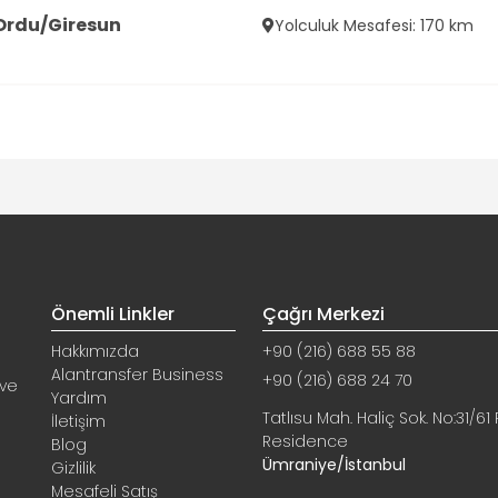
Ordu/Giresun
Yolculuk Mesafesi: 170 km
Önemli Linkler
Çağrı Merkezi
Hakkımızda
+90 (216) 688 55 88
Alantransfer Business
+90 (216) 688 24 70
 ve
Yardım
e
Tatlısu Mah. Haliç Sok. No:31/61 
İletişim
Residence
Blog
Ümraniye/İstanbul
Gizlilik
Mesafeli Satış