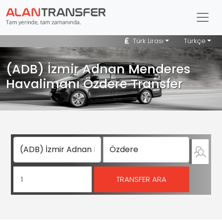
Türk Lirası
Türkçe
(ADB) İzmir Adnan Menderes
Havalimanı Özdere Transfer