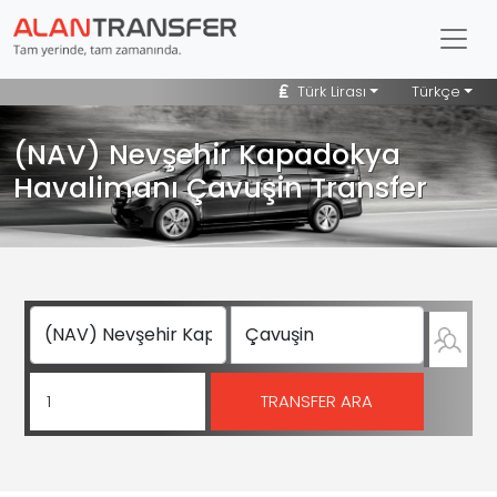
Türk Lirası
Türkçe
(NAV) Nevşehir Kapadokya
Havalimanı Çavuşin Transfer