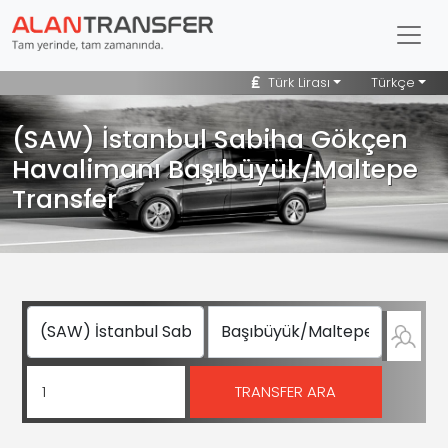
Türk Lirası
Türkçe
(SAW) İstanbul Sabiha Gökçen
Havalimanı Başıbüyük/Maltepe
Transfer