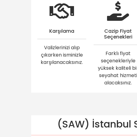
Karşılama
Cazip Fiyat
Seçenekleri
Valizlerinizi alıp
Farklı fiyat
çıkarken isminizle
seçenekleriyle
karşılanacaksınız.
yüksek kaliteli bi
seyahat hizmet
alacaksınız.
(SAW) İstanbul S