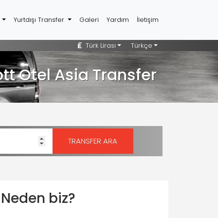
r
Yurtdışı Transfer
Galeri
Yardım
İletişim
Türk Lirası
Türkçe
t Otel Asia Transfer
Neden biz?