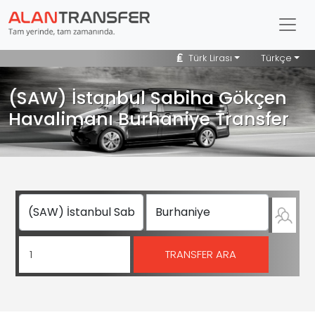
Türk Lirası
Türkçe
(SAW) İstanbul Sabiha Gökçen
Havalimanı Burhaniye Transfer