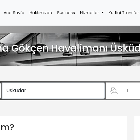
Ana Sayfa
Hakkımızda
Business
Hizmetler
Yurtiçi Transfe
ha Gökçen Havalimanı Üsküd
yım?