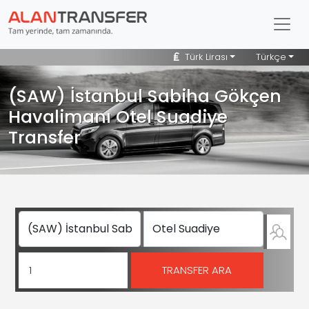
Türk Lirası
Türkçe
(SAW) İstanbul Sabiha Gökçen
Havalimanı Otel Suadiye
Transfer